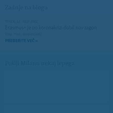
Zadnje na blogu
TOREK, 12. JULIJ 2022
Erasmus+ je po koronakrizi dobil nov zagon
Dragi mladi, dragi prijatelji,
PREBERITE VEČ »
Pošlji Milanu nekaj lepega
Vaše spročilo
*
Vaša e-pošta
*