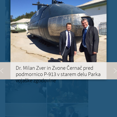
Dr. Milan Zver in Zvone Černač pred
podmornico P-913 v starem delu Parka
vojaške zgodovine