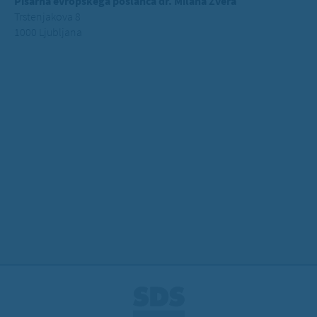
Pisarna evropskega poslanca dr. Milana Zvera
Trstenjakova 8
1000 Ljubljana