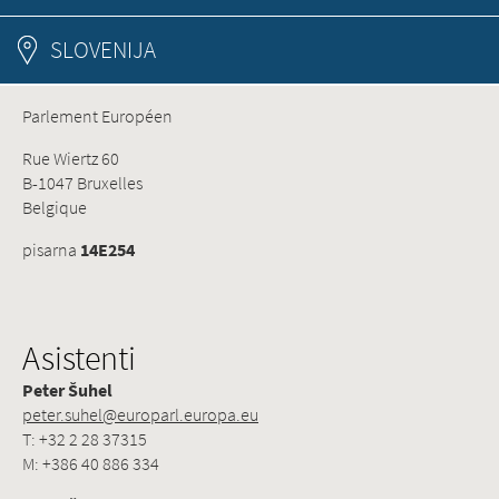
SLOVENIJA
Parlement Européen
Rue Wiertz 60
B-1047 Bruxelles
Belgique
pisarna
14E254
Asistenti
Peter Šuhel
peter.suhel@europarl.europa.eu
T: +32 2 28 37315
M: +386 40 886 334