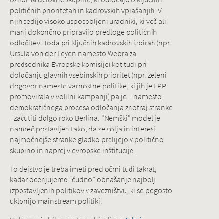
političnih prioritetah in kadrovskih vprašanjih. V
njih sedijo visoko usposobljeni uradniki, ki več ali
manj dokončno pripravijo predloge političnih
odločitev. Toda pri ključnih kadrovskih izbirah (npr.
Ursula von der Leyen namesto Webra za
predsednika Evropske komisije) kot tudi pri
določanju glavnih vsebinskih prioritet (npr. zeleni
dogovor namesto varnostne politike, ki jih je EPP
promovirala v volilni kampanji) pa je – namesto
demokratičnega procesa odločanja znotraj stranke
- začutiti dolgo roko Berlina. “Nemški” model je
namreč postavljen tako, da se volja in interesi
najmočnejše stranke gladko prelijejo v politično
skupino in naprej v evropske inštitucije.
To dejstvo je treba imeti pred očmi tudi takrat,
kadar ocenjujemo “čudno” obnašanje najbolj
izpostavljenih politikov v zavezništvu, ki se pogosto
uklonijo mainstream politiki.