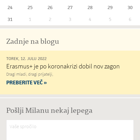
24
25
26
27
28
29
30
31
1
2
3
4
5
6
Zadnje na blogu
TOREK, 12. JULIJ 2022
Erasmus+ je po koronakrizi dobil nov zagon
Dragi mladi, dragi prijatelji,
PREBERITE VEČ »
Pošlji Milanu nekaj lepega
Vaše spročilo
*