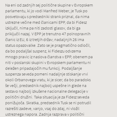
Na eni od zadnjih sej politične skupine v Evropskem
parlamentu, ki jo vodi Manfred Weber, je Tusk po
posvetovaju s predsedniki strank priznal, da nima
ustrezne večine med članicami EPP, da bi Fidesz
izključil, nima pa niti zadosti glasov, da bi ga
priključil nazaj. V EPP je trenutno 47 polnopravnih
članic iz EU, 6 iz tretjih držav; nadaljnjih 26 ima
status opazovalke. Zato se je pragmatično odločil,
da bo podaljšal suspenz, ki Fideszu odvzema
mnogo pravic iz naslova članstva v EPP, obenem pa
niti v poslanski skupini v Evropskem parlamentu ni
deležen pripadajočih mu funkcij. Podaljšanje
suspenza seveda pomeni nadaljnje stiskanje vrvi
okoli Orbanovega vratu, ki je sicer, da bo paradoks
še večji, predsednik najbolj uspešne in glede na
sestavo najbolj izkušene nacionalne delegacije v
politični družini. Taka situacija je za Fidesz seveda
ponižujoča. Skratka, predsednik Tusk se ni potrudil
razrešiti zadeve, vanjo, vsaj do zdaj, ni vložil
ustreznega napora. Zadnja razprava v politični