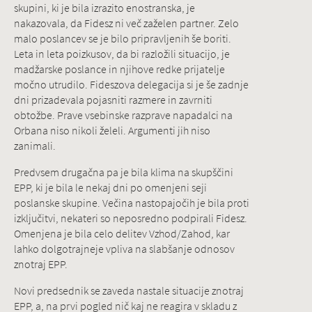
skupini, ki je bila izrazito enostranska, je
nakazovala, da Fidesz ni več zaželen partner. Zelo
malo poslancev se je bilo pripravljenih še boriti.
Leta in leta poizkusov, da bi razložili situacijo, je
madžarske poslance in njihove redke prijatelje
močno utrudilo. Fideszova delegacija si je še zadnje
dni prizadevala pojasniti razmere in zavrniti
obtožbe. Prave vsebinske razprave napadalci na
Orbana niso nikoli želeli. Argumenti jih niso
zanimali.
Predvsem drugačna pa je bila klima na skupščini
EPP, ki je bila le nekaj dni po omenjeni seji
poslanske skupine. Večina nastopajočih je bila proti
izključitvi, nekateri so neposredno podpirali Fidesz.
Omenjena je bila celo delitev Vzhod/Zahod, kar
lahko dolgotrajneje vpliva na slabšanje odnosov
znotraj EPP.
Novi predsednik se zaveda nastale situacije znotraj
EPP, a, na prvi pogled nič kaj ne reagira v skladu z