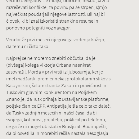
večino delegatov. Je mlajši, odločen, nekdo, ki zna
razreševati konflikte, za povrhu pa še strpen, s(m)o
največkrat poudarjali njegove lastnosti. Bil naj bi
človek, ki bi znal izkoristiti strankine resurse in
ponovno potegniti voz navzgor.
Vendar že prvi meseci njegovega vodenja kažejo,
da temu ni čisto tako.
Najprej se ne moremo znebiti občutka, da je
(bivšega) kolega Viktorja Orbana naenkrat
zasovražil. Morda v prvi vrsti iz ljubosumja, ker je
imel madžarski premier nekaj protokolarnih stikov s
Kaczynskim, šefom stranke Zakon in pravičnost in
Tuskovim glavnim konkurentom na Poljskem.
Znano je, da Tusk prihaja iz Državljanske platforme,
poljske članice EPP. Antipatija je šla celo tako daleč,
da Tusk v zadnjih mesecih ni našel časa, da bi
svojega, kot pravi, prijatelja, poklical po telefonu,
če ga že ni mogel obiskati v Bruslju ali Budimpešti,
da bi osvetlila in morebiti rešila nastala nesoglasja.