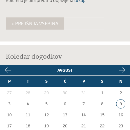
Kolumna je bila prvotno objavljena
tukaj.
« PREJŠNJA VSEBINA
Koledar dogodkov
AVGUST
P
T
S
Č
P
S
N
27
28
29
30
31
1
2
3
4
5
6
7
8
9
10
11
12
13
14
15
16
17
18
19
20
21
22
23