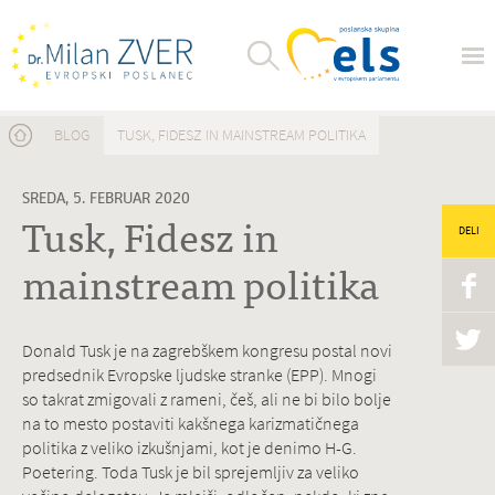
Nahajate se tukaj
BLOG
TUSK, FIDESZ IN MAINSTREAM POLITIKA
SREDA, 5. FEBRUAR 2020
Tusk, Fidesz in
DELI
mainstream politika
Donald Tusk je na zagrebškem kongresu postal novi
predsednik Evropske ljudske stranke (EPP). Mnogi
so takrat zmigovali z rameni, češ, ali ne bi bilo bolje
na to mesto postaviti kakšnega karizmatičnega
politika z veliko izkušnjami, kot je denimo H-G.
Poetering. Toda Tusk je bil sprejemljiv za veliko