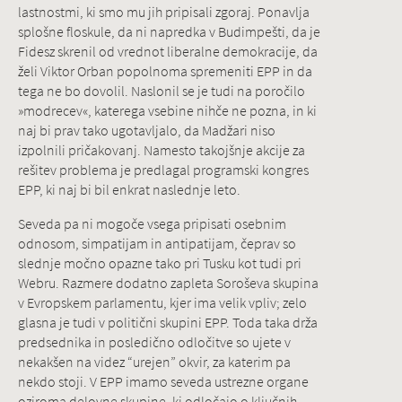
lastnostmi, ki smo mu jih pripisali zgoraj. Ponavlja
splošne floskule, da ni napredka v Budimpešti, da je
Fidesz skrenil od vrednot liberalne demokracije, da
želi Viktor Orban popolnoma spremeniti EPP in da
tega ne bo dovolil. Naslonil se je tudi na poročilo
»modrecev«, katerega vsebine nihče ne pozna, in ki
naj bi prav tako ugotavljalo, da Madžari niso
izpolnili pričakovanj. Namesto takojšnje akcije za
rešitev problema je predlagal programski kongres
EPP, ki naj bi bil enkrat naslednje leto.
Seveda pa ni mogoče vsega pripisati osebnim
odnosom, simpatijam in antipatijam, čeprav so
slednje močno opazne tako pri Tusku kot tudi pri
Webru. Razmere dodatno zapleta Soroševa skupina
v Evropskem parlamentu, kjer ima velik vpliv; zelo
glasna je tudi v politični skupini EPP. Toda taka drža
predsednika in posledično odločitve so ujete v
nekakšen na videz “urejen” okvir, za katerim pa
nekdo stoji. V EPP imamo seveda ustrezne organe
oziroma delovne skupine, ki odločajo o ključnih