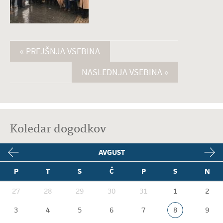
« PREJŠNJA VSEBINA
NASLEDNJA VSEBINA »
Koledar dogodkov
AVGUST
P
T
S
Č
P
S
N
27
28
29
30
31
1
2
3
4
5
6
7
8
9