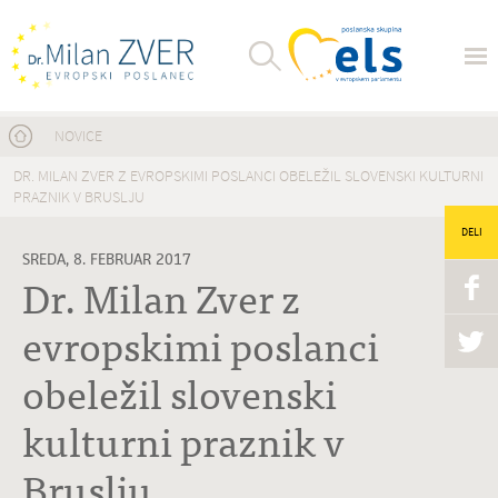
Nahajate se tukaj
NOVICE
DR. MILAN ZVER Z EVROPSKIMI POSLANCI OBELEŽIL SLOVENSKI KULTURNI
PRAZNIK V BRUSLJU
DELI
SREDA, 8. FEBRUAR 2017
Dr. Milan Zver z
evropskimi poslanci
obeležil slovenski
kulturni praznik v
Bruslju