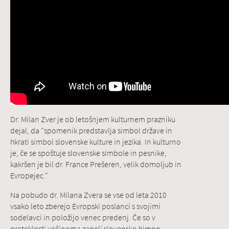
Dr. Milan Zver je ob letošnjem kulturnem prazniku
dejal, da "spomenik predstavlja simbol države in
hkrati simbol slovenske kulture in jezika. In kulturno
je, če se spoštuje slovenske simbole in pesnike,
kakršen je bil dr. France Prešeren, velik domoljub in
Evropejec."
Na pobudo dr. Milana Zvera se vse od leta 2010
vsako leto zberejo Evropski poslanci s svojimi
sodelavci in položijo venec predenj. Če so v
preteklosti večinoma zapeli slovensko himno