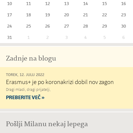
10
11
12
13
14
15
16
17
18
19
20
21
22
23
24
25
26
27
28
29
30
31
1
2
3
4
5
6
Zadnje na blogu
TOREK, 12. JULIJ 2022
Erasmus+ je po koronakrizi dobil nov zagon
Dragi mladi, dragi prijatelji,
PREBERITE VEČ »
Pošlji Milanu nekaj lepega