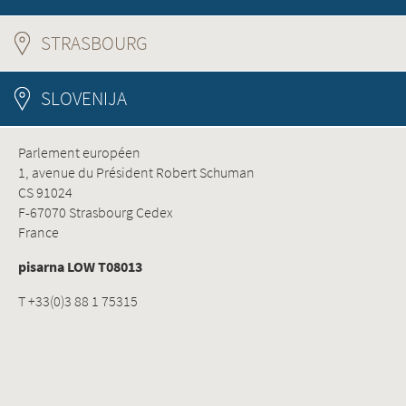
STRASBOURG
(ACTIVE TAB)
SLOVENIJA
Parlement européen
1, avenue du Président Robert Schuman
CS 91024
F-67070 Strasbourg Cedex
France
pisarna LOW T08013
T +33(0)3 88 1 75315