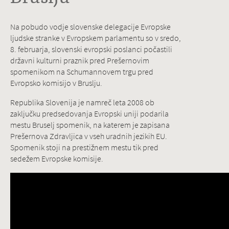
Na pobudo vodje slovenske delegacije Evropske
ljudske stranke v Evropskem parlamentu so v sredo,
8. februarja, slovenski evropski poslanci počastili
državni kulturni praznik pred Prešernovim
spomenikom na Schumannovem trgu pred
Evropsko komisijo v Bruslju.
Republika Slovenija je namreč leta 2008 ob
zaključku predsedovanja Evropski uniji podarila
mestu Bruselj spomenik, na katerem je zapisana
Prešernova Zdravljica v vseh uradnih jezikih EU.
Spomenik stoji na prestižnem mestu tik pred
sedežem Evropske komisije.