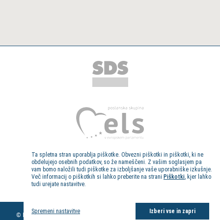
Ta spletna stran uporablja piškotke. Obvezni piškotki in piškotki, ki ne
obdelujejo osebnih podatkov, so že nameščeni. Z vašim soglasjem pa
vam bomo naložili tudi piškotke za izboljšanje vaše uporabniške izkušnje.
Več informacij o piškotkih si lahko preberite na strani
Piškotki
, kjer lahko
tudi urejate nastavitve.
Kolofon
Spremeni nastavitve
Izberi vse in zapri
© Evropski poslanec dr. Milan Zver, 2013. Vse pravice pridržane.
Pravno