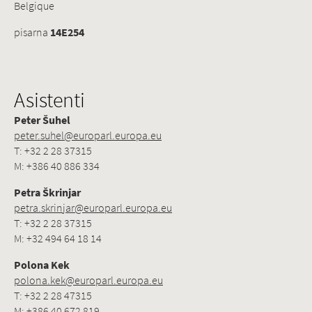
Belgique
pisarna
14E254
Asistenti
Peter Šuhel
peter.suhel@europarl.europa.eu
T: +32 2 28 37315
M: +386 40 886 334
Petra Škrinjar
petra.skrinjar@europarl.europa.eu
T: +32 2 28 37315
M: +32 494 64 18 14
Polona Kek
polona.kek@europarl.europa.eu
T: +32 2 28 47315
M: +386 40 672 819