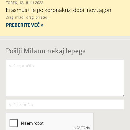
TOREK, 12. JULIJ 2022
Erasmus+ je po koronakrizi dobil nov zagon
Dragi mladi, dragi prijatelji,
PREBERITE VEČ »
Pošlji Milanu nekaj lepega
Vaše spročilo
*
Vaša e-pošta
*