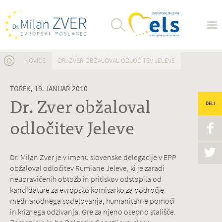
Nahajate se tukaj
NOVICE
DR. ZVER OBŽALOVAL ODLOČITEV JELEVE
TOREK, 19. JANUAR 2010
Dr. Zver obžaloval
DELI
odločitev Jeleve
Dr. Milan Zver je v imenu slovenske delegacije v EPP
obžaloval odločitev Rumiane Jeleve, ki je zaradi
neupravičenih obtožb in pritiskov odstopila od
kandidature za evropsko komisarko za področje
mednarodnega sodelovanja, humanitarne pomoči
in kriznega odzivanja. Gre za njeno osebno stališče.