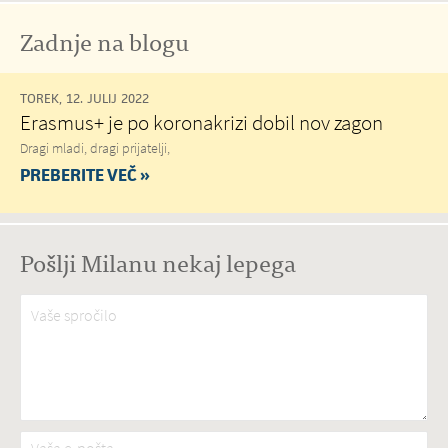
Zadnje na blogu
TOREK, 12. JULIJ 2022
Erasmus+ je po koronakrizi dobil nov zagon
Dragi mladi, dragi prijatelji,
PREBERITE VEČ »
Pošlji Milanu nekaj lepega
Vaše spročilo
*
Vaša e-pošta
*