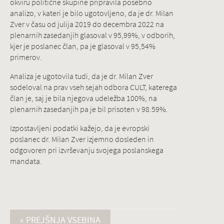
okviru politične skupine pripravila posebno
analizo, v kateri je bilo ugotovljeno, da je dr. Milan
Zver v času od julija 2019 do decembra 2022 na
plenarnih zasedanjih glasoval v 95,99%, v odborih,
kjer je poslanec član, pa je glasoval v 95,54%
primerov.
Analiza je ugotovila tudi, da je dr. Milan Zver
sodeloval na prav vseh sejah odbora CULT, katerega
član je, saj je bila njegova udeležba 100%, na
plenarnih zasedanjih pa je bil prisoten v 98.59%.
Izpostavljeni podatki kažejo, da je evropski
poslanec dr. Milan Zver izjemno dosleden in
odgovoren pri izvrševanju svojega poslanskega
mandata.
« PREJŠNJA VSEBINA