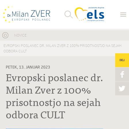
Nahajate se tukaj
NOVICE
EVROPSKI POSLANEC DR. MILAN ZVER Z 100% PRISOTNOSTJO NA SEJAH
ODBORA CULT
DELI
PETEK, 13. JANUAR 2023
Evropski poslanec dr.
Milan Zver z 100%
prisotnostjo na sejah
odbora CULT