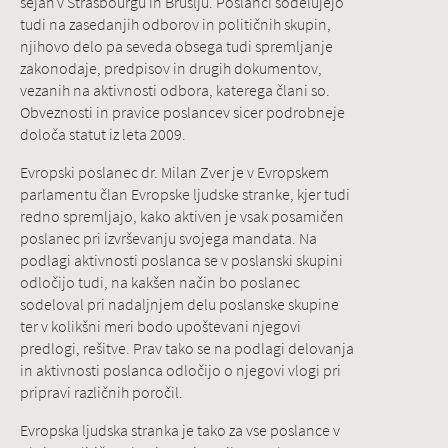
sejah v Strasbourgu in Bruslju. Poslanci sodelujejo
tudi na zasedanjih odborov in političnih skupin,
njihovo delo pa seveda obsega tudi spremljanje
zakonodaje, predpisov in drugih dokumentov,
vezanih na aktivnosti odbora, katerega člani so.
Obveznosti in pravice poslancev sicer podrobneje
določa statut iz leta 2009.
Evropski poslanec dr. Milan Zver je v Evropskem
parlamentu član Evropske ljudske stranke, kjer tudi
redno spremljajo, kako aktiven je vsak posamičen
poslanec pri izvrševanju svojega mandata. Na
podlagi aktivnosti poslanca se v poslanski skupini
odločijo tudi, na kakšen način bo poslanec
sodeloval pri nadaljnjem delu poslanske skupine
ter v kolikšni meri bodo upoštevani njegovi
predlogi, rešitve. Prav tako se na podlagi delovanja
in aktivnosti poslanca odločijo o njegovi vlogi pri
pripravi različnih poročil.
Evropska ljudska stranka je tako za vse poslance v