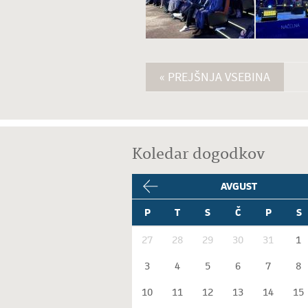
« PREJŠNJA VSEBINA
Koledar dogodkov
AVGUST
P
T
S
Č
P
S
27
28
29
30
31
1
3
4
5
6
7
8
10
11
12
13
14
15