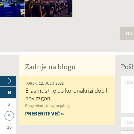
NAS
Zadnje na blogu
Pošl
Vaše 
TOREK, 12. JULIJ 2022
Erasmus+ je po koronakrizi dobil
N
nov zagon
2
Dragi mladi, dragi prijatelji,
PREBERITE VEČ »
9
Vaša 
16