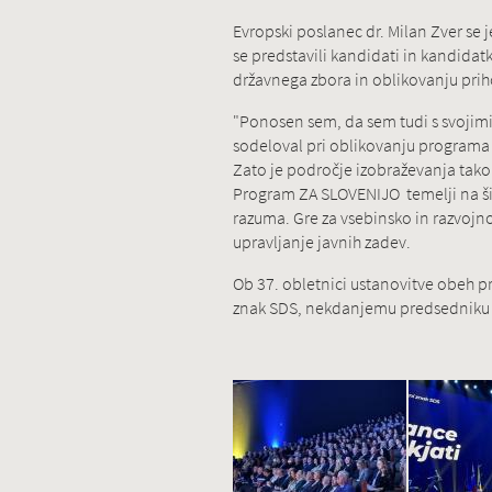
Evropski poslanec dr. Milan Zver se 
se predstavili kandidati in kandida
državnega zbora in oblikovanju pri
"Ponosen sem, da sem tudi s svojimi 
sodeloval pri oblikovanju programa z
Zato je področje izobraževanja tak
Program ZA SLOVENIJO temelji na šir
razuma. Gre za vsebinsko in razvojno
upravljanje javnih zadev.
Ob 37. obletnici ustanovitve obeh p
znak SDS, nekdanjemu predsedniku 