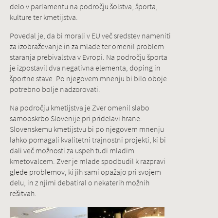
delo v parlamentu na področju šolstva, športa,
kulture ter kmetijstva.
Povedal je, da bi morali v EU več sredstev nameniti
za izobraževanje in za mlade ter omenil problem
staranja prebivalstva v Evropi. Na področju športa
je izpostavil dva negativna elementa, doping in
športne stave. Po njegovem mnenju bi bilo oboje
potrebno bolje nadzorovati.
Na področju kmetijstva je Zver omenil slabo
samooskrbo Slovenije pri pridelavi hrane.
Slovenskemu kmetijstvu bi po njegovem mnenju
lahko pomagali kvalitetni trajnostni projekti, ki bi
dali več možnosti za uspeh tudi mladim
kmetovalcem. Zver je mlade spodbudil k razpravi
glede problemov, ki jih sami opažajo pri svojem
delu, in z njimi debatiral o nekaterih možnih
rešitvah.