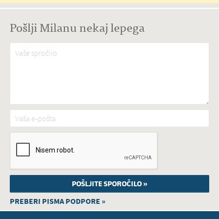
Pošlji Milanu nekaj lepega
Vaše spročilo
*
Vaša e-pošta
*
PREBERI PISMA PODPORE »