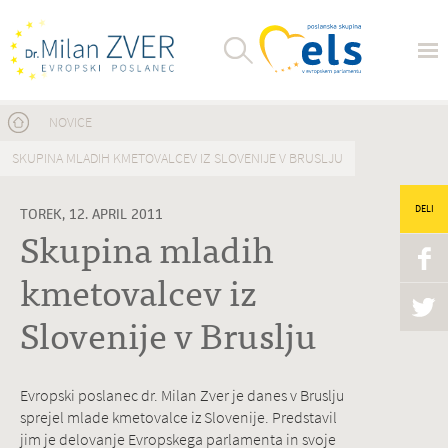
Nahajate se tukaj
NOVICE
SKUPINA MLADIH KMETOVALCEV IZ SLOVENIJE V BRUSLJU
DELI
TOREK, 12. APRIL 2011
Skupina mladih
kmetovalcev iz
Slovenije v Bruslju
Evropski poslanec dr. Milan Zver je danes v Bruslju
sprejel mlade kmetovalce iz Slovenije. Predstavil
jim je delovanje Evropskega parlamenta in svoje