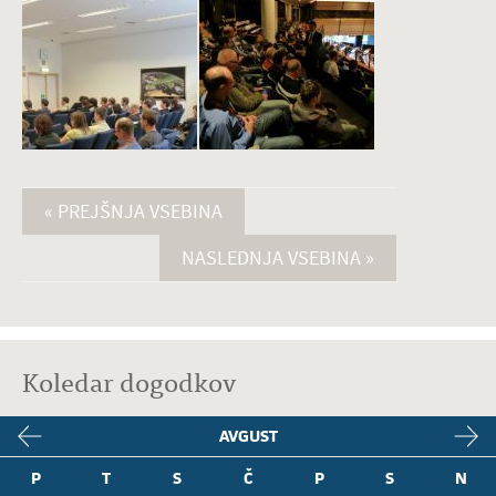
« PREJŠNJA VSEBINA
NASLEDNJA VSEBINA »
Koledar dogodkov
AVGUST
P
T
S
Č
P
S
N