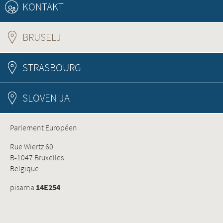
KONTAKT
BRUSELJ
(ACTIVE TAB)
STRASBOURG
SLOVENIJA
Parlement Européen
Rue Wiertz 60
B-1047 Bruxelles
Belgique
pisarna
14E254