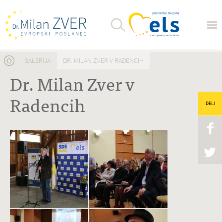
Nahajate se tukaj
GALERIJA
DR. MILAN ZVER V RADENCIH
Dr. Milan Zver v
Radencih
DELI