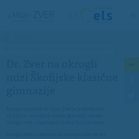
Nahajate se tukaj
GALERIJA
DR. ZVER NA OKROGLI MIZI ŠKOFIJSKE KLASIČNE GIMNAZIJE
Dr. Zver na okrogli
DELI
mizi Škofijske klasične
gimnazije
Evropski poslanec dr. Milan Zver se je danes, dne
26.3.2014, na Škofijski klasični gimnaziji udeležil
okrogle mize v organizaciji krožka Škofijske strele.
Okrogla miza z naslovom
EU le projekt ZDA?
se je v