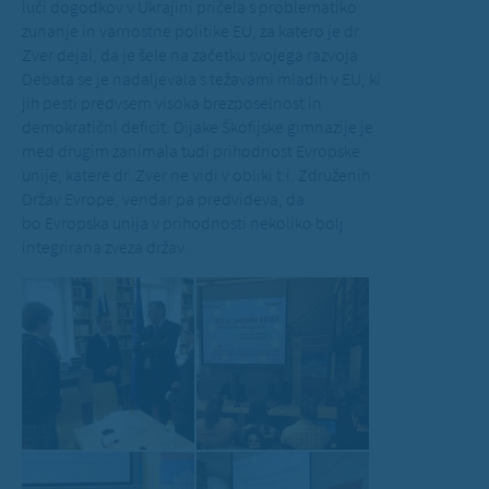
luči dogodkov v Ukrajini pričela s problematiko
zunanje in varnostne politike EU, za katero je dr.
Zver dejal, da je šele na začetku svojega razvoja.
Debata se je nadaljevala s težavami mladih v EU, ki
jih pesti predvsem visoka brezposelnost in
demokratični deficit. Dijake Škofijske gimnazije je
med drugim zanimala tudi prihodnost Evropske
unije, katere dr. Zver ne vidi v obliki t.i. Združenih
Držav Evrope, vendar pa predvideva, da
bo Evropska unija v prihodnosti nekoliko bolj
integrirana zveza držav.