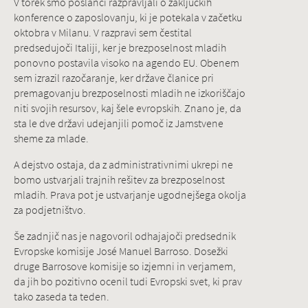
V torek smo poslanci razpravljali o zaključkih
konference o zaposlovanju, ki je potekala v začetku
oktobra v Milanu. V razpravi sem čestital
predsedujoči Italiji, ker je brezposelnost mladih
ponovno postavila visoko na agendo EU. Obenem
sem izrazil razočaranje, ker države članice pri
premagovanju brezposelnosti mladih ne izkoriščajo
niti svojih resursov, kaj šele evropskih. Znano je, da
sta le dve državi udejanjili pomoč iz Jamstvene
sheme za mlade.
A dejstvo ostaja, da z administrativnimi ukrepi ne
bomo ustvarjali trajnih rešitev za brezposelnost
mladih. Prava pot je ustvarjanje ugodnejšega okolja
za podjetništvo.
Še zadnjič nas je nagovoril odhajajoči predsednik
Evropske komisije José Manuel Barroso. Dosežki
druge Barrosove komisije so izjemni in verjamem,
da jih bo pozitivno ocenil tudi Evropski svet, ki prav
tako zaseda ta teden.