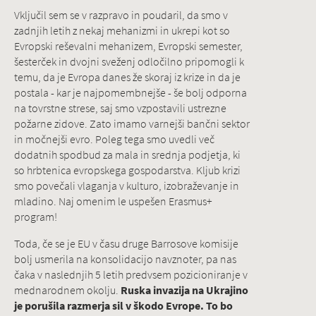
Vključil sem se v razpravo in poudaril, da smo v
zadnjih letih z nekaj mehanizmi in ukrepi kot so
Evropski reševalni mehanizem, Evropski semester,
šesterček in dvojni sveženj odločilno pripomogli k
temu, da je Evropa danes že skoraj iz krize in da je
postala - kar je najpomembnejše - še bolj odporna
na tovrstne strese, saj smo vzpostavili ustrezne
požarne zidove. Zato imamo varnejši bančni sektor
in močnejši evro. Poleg tega smo uvedli več
dodatnih spodbud za mala in srednja podjetja, ki
so hrbtenica evropskega gospodarstva. Kljub krizi
smo povečali vlaganja v kulturo, izobraževanje in
mladino. Naj omenim le uspešen Erasmus+
program!
Toda, če se je EU v času druge Barrosove komisije
bolj usmerila na konsolidacijo navznoter, pa nas
čaka v naslednjih 5 letih predvsem pozicioniranje v
mednarodnem okolju.
Ruska invazija na Ukrajino
je porušila razmerja sil v škodo Evrope. To bo