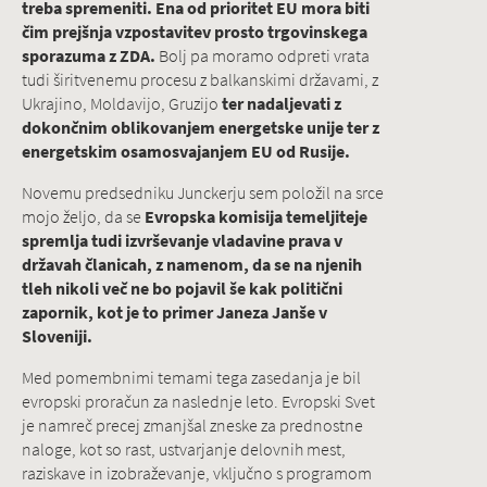
treba spremeniti. Ena od prioritet EU mora biti
čim prejšnja vzpostavitev prosto trgovinskega
sporazuma z ZDA.
Bolj pa moramo odpreti vrata
tudi širitvenemu procesu z balkanskimi državami, z
Ukrajino, Moldavijo, Gruzijo
ter nadaljevati z
dokončnim oblikovanjem energetske unije ter z
energetskim osamosvajanjem EU od Rusije.
Novemu predsedniku Junckerju sem položil na srce
mojo željo, da se
Evropska komisija temeljiteje
spremlja tudi izvrševanje vladavine prava v
državah članicah, z namenom, da se na njenih
tleh nikoli več ne bo pojavil še kak politični
zapornik, kot je to primer Janeza Janše v
Sloveniji.
Med pomembnimi temami tega zasedanja je bil
evropski proračun za naslednje leto. Evropski Svet
je namreč precej zmanjšal zneske za prednostne
naloge, kot so rast, ustvarjanje delovnih mest,
raziskave in izobraževanje, vključno s programom