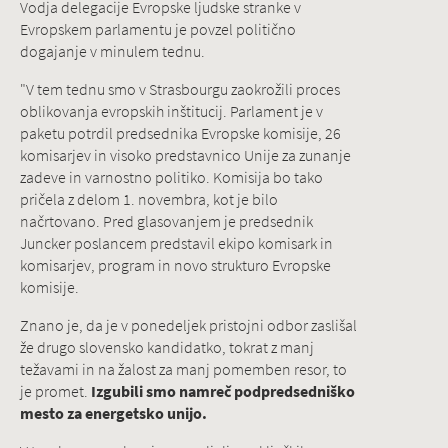
Vodja delegacije Evropske ljudske stranke v
Evropskem parlamentu je povzel politično
dogajanje v minulem tednu.
"V tem tednu smo v Strasbourgu zaokrožili proces
oblikovanja evropskih inštitucij. Parlament je v
paketu potrdil predsednika Evropske komisije, 26
komisarjev in visoko predstavnico Unije za zunanje
zadeve in varnostno politiko. Komisija bo tako
pričela z delom 1. novembra, kot je bilo
načrtovano. Pred glasovanjem je predsednik
Juncker poslancem predstavil ekipo komisark in
komisarjev, program in novo strukturo Evropske
komisije.
Znano je, da je v ponedeljek pristojni odbor zaslišal
že drugo slovensko kandidatko, tokrat z manj
težavami in na žalost za manj pomemben resor, to
je promet.
Izgubili smo namreč podpredsedniško
mesto za energetsko unijo.