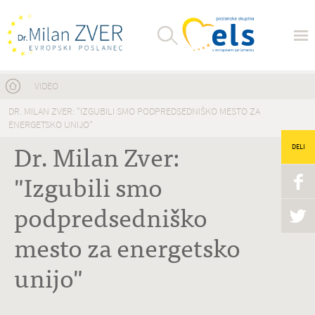
Nahajate se tukaj
VIDEO
DR. MILAN ZVER: "IZGUBILI SMO PODPREDSEDNIŠKO MESTO ZA
ENERGETSKO UNIJO"
Dr. Milan Zver:
DELI
"Izgubili smo
podpredsedniško
mesto za energetsko
unijo"