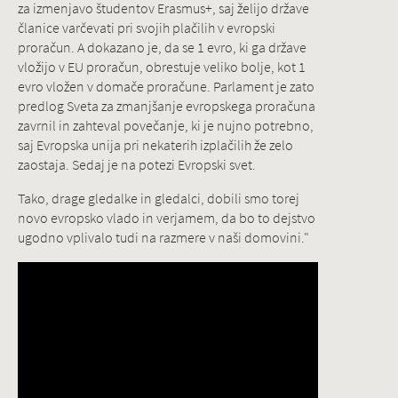
za izmenjavo študentov Erasmus+, saj želijo države
članice varčevati pri svojih plačilih v evropski
proračun. A dokazano je, da se 1 evro, ki ga države
vložijo v EU proračun, obrestuje veliko bolje, kot 1
evro vložen v domače proračune. Parlament je zato
predlog Sveta za zmanjšanje evropskega proračuna
zavrnil in zahteval povečanje, ki je nujno potrebno,
saj Evropska unija pri nekaterih izplačilih že zelo
zaostaja. Sedaj je na potezi Evropski svet.
Tako, drage gledalke in gledalci, dobili smo torej
novo evropsko vlado in verjamem, da bo to dejstvo
ugodno vplivalo tudi na razmere v naši domovini."