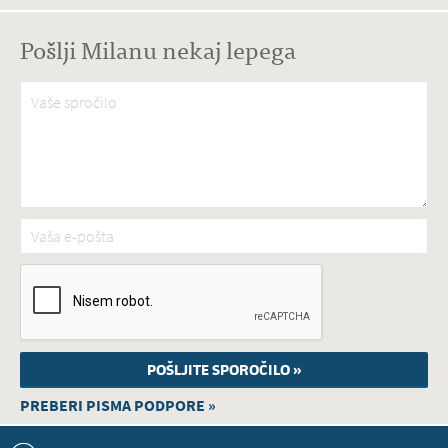
Pošlji Milanu nekaj lepega
Vaše spročilo
*
Vaša e-pošta
*
PREBERI PISMA PODPORE »