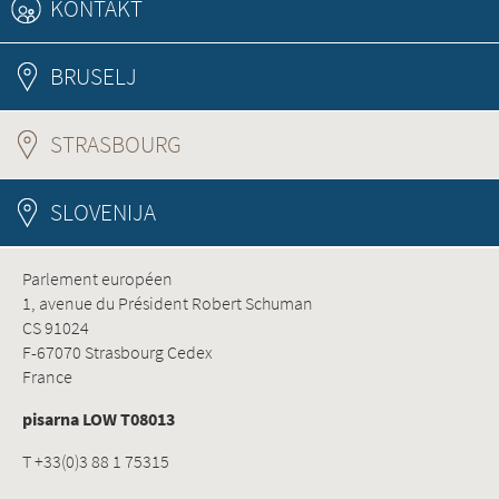
KONTAKT
BRUSELJ
STRASBOURG
(ACTIVE TAB)
SLOVENIJA
Parlement européen
1, avenue du Président Robert Schuman
CS 91024
F-67070 Strasbourg Cedex
France
pisarna LOW T08013
T +33(0)3 88 1 75315