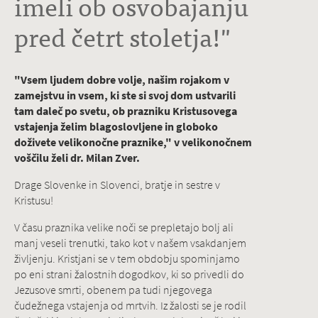
imeli ob osvobajanju
pred četrt stoletja!"
"Vsem ljudem dobre volje, našim rojakom v
zamejstvu in vsem, ki ste si svoj dom ustvarili
tam daleč po svetu, ob prazniku Kristusovega
vstajenja želim blagoslovljene in globoko
doživete velikonočne praznike," v velikonočnem
voščilu želi dr. Milan Zver.
Drage Slovenke in Slovenci, bratje in sestre v
Kristusu!
V času praznika velike noči se prepletajo bolj ali
manj veseli trenutki, tako kot v našem vsakdanjem
življenju. Kristjani se v tem obdobju spominjamo
po eni strani žalostnih dogodkov, ki so privedli do
Jezusove smrti, obenem pa tudi njegovega
čudežnega vstajenja od mrtvih. Iz žalosti se je rodil