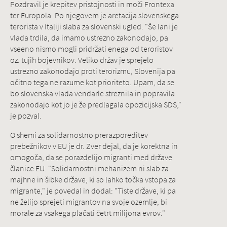
Pozdravil je krepitev pristojnosti in moči Frontexa
ter Europola. Po njegovem je aretacija slovenskega
terorista v Italiji slaba za slovenski ugled. "Še lani je
vlada trdila, da imamo ustrezno zakonodajo, pa
vseeno nismo mogli pridržati enega od teroristov
oz. tujih bojevnikov. Veliko držav je sprejelo
ustrezno zakonodajo proti terorizmu, Slovenija pa
očitno tega ne razume kot prioriteto. Upam, da se
bo slovenska vlada vendarle streznila in popravila
zakonodajo kot jo je že predlagala opozicijska SDS,"
je pozval.
O shemi za solidarnostno prerazporeditev
prebežnikov v EU je dr. Zver dejal, da je korektna in
omogoča, da se porazdelijo migranti med države
članice EU. "Solidarnostni mehanizem ni slab za
majhne in šibke države, ki so lahko točka vstopa za
migrante," je povedal in dodal: "Tiste države, ki pa
ne želijo sprejeti migrantov na svoje ozemlje, bi
morale za vsakega plačati četrt milijona evrov."