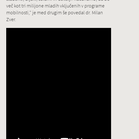
več kot tri milijone mladih vključenih v programe
mobilnosti," je med drugim še povedal dr. Milan
Zver.