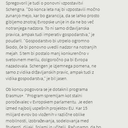
Spregovoril je tudi o ponovni vzpostavitvi
Schengna. "Do konca leta naj bi vzpostavili močno
zunanjo mejo, kar bo garancija, da se lahko prosto
gibljemo znotraj Evropske unije in da ne bo več
notranjega nadzora. To ni samo državljanska
pravica, ampak tudi imperativ gospodarstva," je
poudaril. "Gospodarstvo bi utrpelo ogromno
škodo, če bi ponovno uvedli nadzor na notranjih
mejah. S tem bi postalo manj konkurenčno v
svetovnem merilu, dolgoročno pa bi Evropa
nazadovala. Schengen je izjemnega pomena, ne
samo z vidika državljanskih pravic, ampak tudi z
vidika gospodarstva," je bil jasen.
Ob koncu pogovora se je dotaknil programa
Erasmus+. "Program spremljam kot stalni
poročevalec v Evropskem parlamentu. Je eden
izmed najbolj uspešnih projektov EU. Kar 15
milijard evrov bo vloženih v različne oblike
mobilnosti, izobraževanja, sodelovanja med
študenti, dijaki, šolami in učitelji. Računamo, da bo