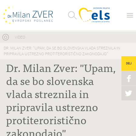
Nahajate se tukaj
VIDEO
DR. MILAN ZVER: "UPAM, DA SE BO SLOVENSKA VLADA STREZNILA IN
PRIPRAVILA USTREZNO PROTITERORISTIČNO ZAKONODAJO"
Dr. Milan Zver: "Upam,
DELI
da se bo slovenska
vlada streznila in
pripravila ustrezno
protiteroristično
zakonodajo"