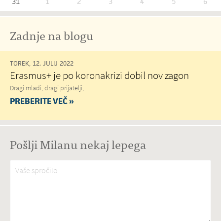
31
1
2
3
4
5
6
Zadnje na blogu
TOREK, 12. JULIJ 2022
Erasmus+ je po koronakrizi dobil nov zagon
Dragi mladi, dragi prijatelji,
PREBERITE VEČ »
Pošlji Milanu nekaj lepega
Vaše spročilo
*