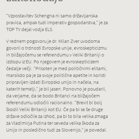
"Vzpostavitev Schengna ni samo državljanska
pravica, ampak tudi imperativ gospodarstva," je za
TOP TV dejal vodja ELS.
V rednem pogovoru je dr. Milan Zver uvodoma
govoril o trdnosti Evropske unije, evroskepticizmu
in bližajočemu se referendumu v Veliki Britaniji o
izstopu iz EU. Po njegovem je evroskepticizem
čedalje večji. "Prisoten je med političnimi elitami,
marsikdo pa je za svoje politične apetite in koristi
pripravljen izdati Evropsko unijo in načela, na
katerih temelji," je bil jasen. Ponovno je poudaril,
da verjame, da se bodo Britanci na bližajočem
referendumu odločili racionalno. "Brexit bi bolj
škodil Veliki Britaniji kot EU. Če pa bi se še druge
države odločile za izhod, pa bi to bila velika zmaga
za Vladimirja Putina ter seveda velika škoda za
Unijo in posledično tudi za Slovenijo," je povedal.