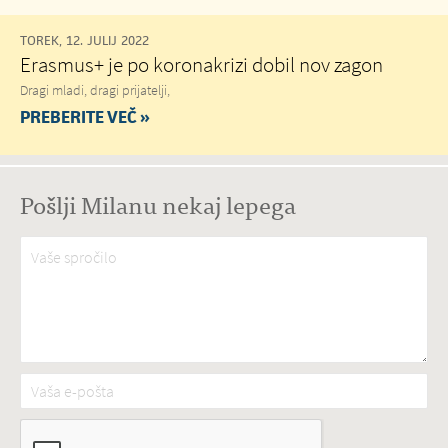
TOREK, 12. JULIJ 2022
Erasmus+ je po koronakrizi dobil nov zagon
Dragi mladi, dragi prijatelji,
PREBERITE VEČ »
Pošlji Milanu nekaj lepega
Vaše spročilo
*
Vaša e-pošta
*