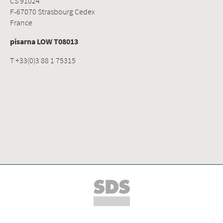
CS 91024
F-67070 Strasbourg Cedex
France
pisarna LOW T08013
T +33(0)3 88 1 75315