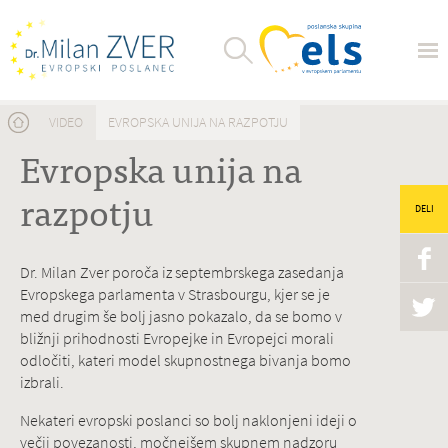
Nahajate se tukaj
VIDEO
EVROPSKA UNIJA NA RAZPOTJU
Evropska unija na
razpotju
DELI
Dr. Milan Zver poroča iz septembrskega zasedanja
Evropskega parlamenta v Strasbourgu, kjer se je
med drugim še bolj jasno pokazalo, da se bomo v
bližnji prihodnosti Evropejke in Evropejci morali
odločiti, kateri model skupnostnega bivanja bomo
izbrali.
Nekateri evropski poslanci so bolj naklonjeni ideji o
večji povezanosti, močnejšem skupnem nadzoru