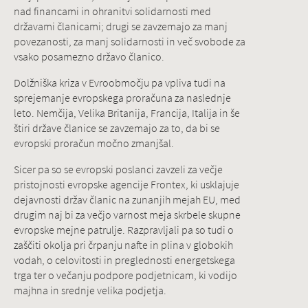
nad financami in ohranitvi solidarnosti med
državami članicami; drugi se zavzemajo za manj
povezanosti, za manj solidarnosti in več svobode za
vsako posamezno državo članico.
Dolžniška kriza v Evroobmočju pa vpliva tudi na
sprejemanje evropskega proračuna za naslednje
leto. Nemčija, Velika Britanija, Francija, Italija in še
štiri države članice se zavzemajo za to, da bi se
evropski proračun močno zmanjšal.
Sicer pa so se evropski poslanci zavzeli za večje
pristojnosti evropske agencije Frontex, ki usklajuje
dejavnosti držav članic na zunanjih mejah EU, med
drugim naj bi za večjo varnost meja skrbele skupne
evropske mejne patrulje. Razpravljali pa so tudi o
zaščiti okolja pri črpanju nafte in plina v globokih
vodah, o celovitosti in preglednosti energetskega
trga ter o večanju podpore podjetnicam, ki vodijo
majhna in srednje velika podjetja.