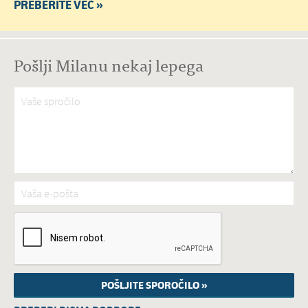
PREBERITE VEČ »
Pošlji Milanu nekaj lepega
Vaše spročilo
*
Vaša e-pošta
*