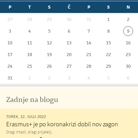
P
T
S
Č
P
S
N
27
28
29
30
31
1
2
3
4
5
6
7
8
9
10
11
12
13
14
15
16
17
18
19
20
21
22
23
24
25
26
27
28
29
30
31
1
2
3
4
5
6
Zadnje na blogu
TOREK, 12. JULIJ 2022
Erasmus+ je po koronakrizi dobil nov zagon
Dragi mladi, dragi prijatelji,