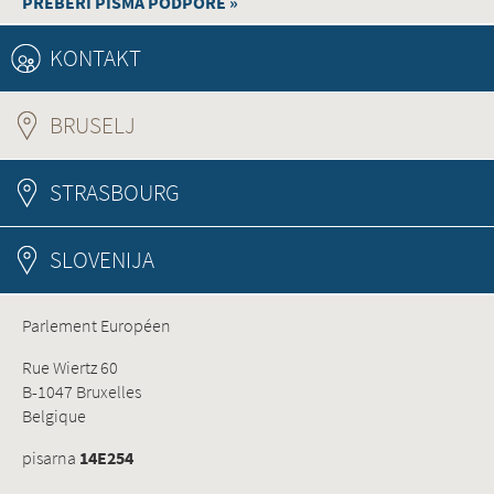
PREBERI PISMA PODPORE »
KONTAKT
BRUSELJ
(ACTIVE TAB)
STRASBOURG
SLOVENIJA
Parlement Européen
Rue Wiertz 60
B-1047 Bruxelles
Belgique
pisarna
14E254