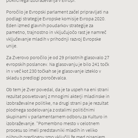
poklicnega izobraževanja v Evropi.
Poročilo je Evropski parlament začel pripravljati na
podlagi strategije Evropske komisije Evropa 2020.
Eden izmed glavnih poudarkov strategije za
pametno, trajnostno in vključujočo rast je namreč
vključevanje mladih v prihodnji razvoj Evropske
unije.
Za Zverovo poročilo je od 29 prisotnih glasovalo 27
evropskih poslancev. Na glasovanju je bilo 241 točk
in v več kot 230 točkah se je glasovanje izteklo v
skladu s predlogi poročevalca.
Ob tem je Zver povedal, da je ta uspeh na eni strani
rezultat posvetovanj z mnogimi akterji mladinske in
izobraževalne politike, na drugi strani pa je rezultat
plodnega sodelovanja z ostalimi političnimi
skupinami v parlamentarnem odboru za Kulturo in
izobraževanje. "Pomembno mesto v celotnem
procesu so imeli predstavniki mladih in veliko
njihovih predlogov smo vključili že med pisanjem