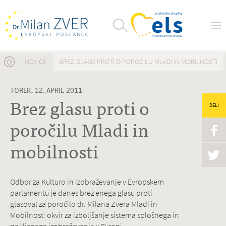
Nahajate se tukaj
NOVICE
BREZ GLASU PROTI O POROČILU MLADI IN MOBILNOSTI
TOREK, 12. APRIL 2011
Brez glasu proti o
DELI
poročilu Mladi in
mobilnosti
Odbor za Kulturo in izobraževanje v Evropskem
parlamentu je danes brez enega glasu proti
glasoval za poročilo dr. Milana Zvera Mladi in
Mobilnost: okvir za izboljšanje sistema splošnega in