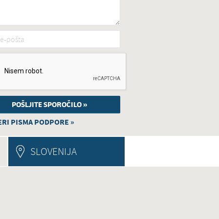
e-pošta
*
RI PISMA PODPORE »
E TAB)
SLOVENIJA