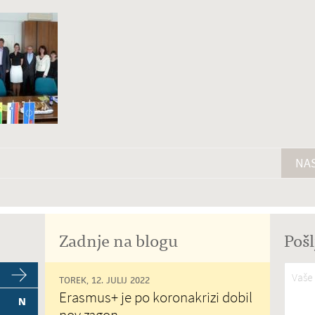
NAS
Zadnje na blogu
Pošl
Vaše 
TOREK, 12. JULIJ 2022
Erasmus+ je po koronakrizi dobil
N
nov zagon