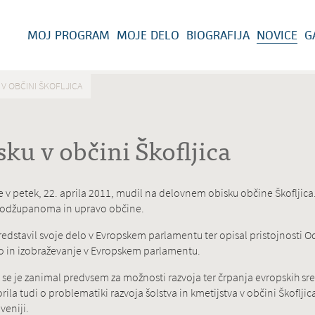
MOJ PROGRAM
MOJE DELO
BIOGRAFIJA
NOVICE
G
 V OBČINI ŠKOFLJICA
sku v občini Škofljica
e v petek, 22. aprila 2011, mudil na delovnem obisku občine Škofljica. 
s podžupanoma in upravo občine.
predstavil svoje delo v Evropskem parlamentu ter opisal pristojnosti O
ro in izobraževanje v Evropskem parlamentu.
, se je zanimal predvsem za možnosti razvoja ter črpanja evropskih sr
a tudi o problematiki razvoja šolstva in kmetijstva v občini Škofljica
veniji.