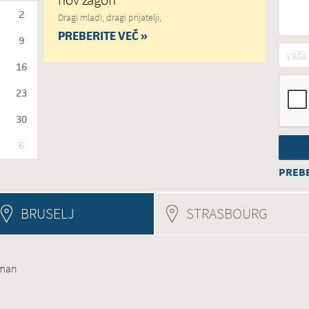
2
Dragi mladi, dragi prijatelji,
PREBERITE VEČ »
9
Vaša 
16
23
30
6
PREBE
BRUSELJ
STRASBOURG
(ACTIV
uman