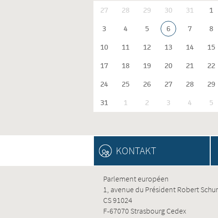
27
28
29
30
31
1
3
4
5
6
7
8
10
11
12
13
14
15
17
18
19
20
21
22
24
25
26
27
28
29
31
1
2
3
4
5
KONTAKT
Parlement européen
1, avenue du Président Robert Sch
CS 91024
F-67070 Strasbourg Cedex