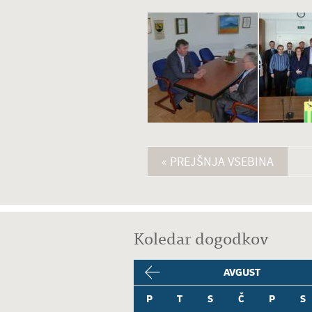
« PREJŠNJA VSEBINA
Koledar dogodkov
AVGUST
P
T
S
Č
P
S