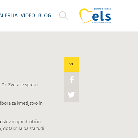
ALERIJA
VIDEO
BLOG
DELI
Dr. Zvera je sprejel
dbora za kmetijstvo in
edstev majhnih občin.
, dotaknila pa sta tudi