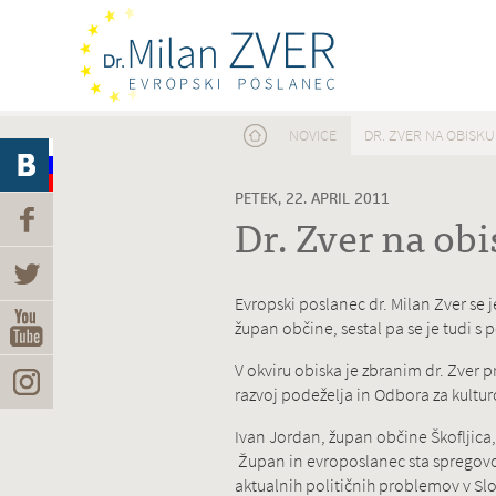
Nahajate se tukaj
NOVICE
DR. ZVER NA OBISKU
PETEK, 22. APRIL 2011
Dr. Zver na obi
Evropski poslanec dr. Milan Zver se j
župan občine, sestal pa se je tudi 
V okviru obiska je zbranim dr. Zver 
razvoj podeželja in Odbora za kultu
Ivan Jordan, župan občine Škofljica
Župan in evroposlanec sta spregovoril
aktualnih političnih problemov v Slo